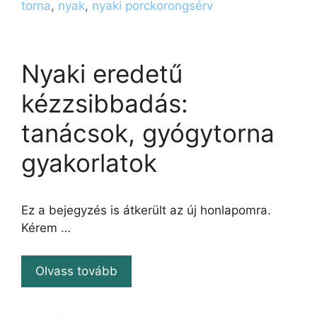
torna
,
nyak
,
nyaki porckorongsérv
Nyaki eredetű
kézzsibbadás:
tanácsok, gyógytorna
gyakorlatok
Ez a bejegyzés is átkerült az új honlapomra.
Kérem …
Olvass tovább