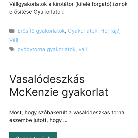
Vállgyakorlatok a kirotátor (kifelé forgató) izmok
erősítése Gyakorlatok:
Kategória
Erősítő gyakorlatok
,
Gyakorlatok
,
Hol fáj?
,
Váll
Címkék
gyógytorna gyakorlatok
,
váll
Vasalódeszkás
McKenzie gyakorlat
Most, hogy szóbakerült a vasalódeszkás torna
eszembe jutott, hogy …