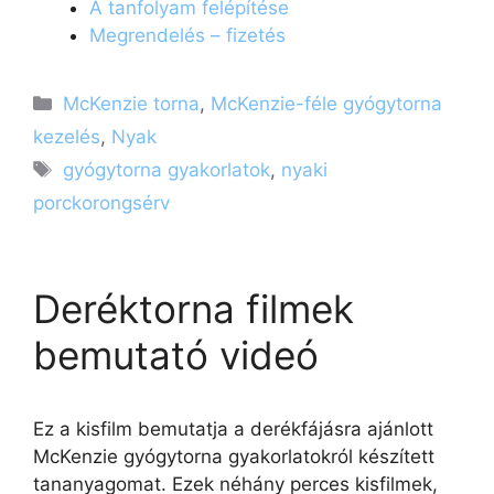
A tanfolyam felépítése
Megrendelés – fizetés
Kategória
McKenzie torna
,
McKenzie-féle gyógytorna
kezelés
,
Nyak
Címkék
gyógytorna gyakorlatok
,
nyaki
porckorongsérv
Deréktorna filmek
bemutató videó
Ez a kisfilm bemutatja a derékfájásra ajánlott
McKenzie gyógytorna gyakorlatokról készített
tananyagomat. Ezek néhány perces kisfilmek,