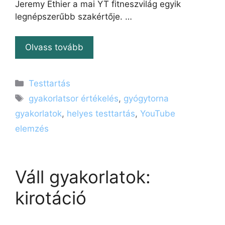
Jeremy Ethier a mai YT fitneszvilág egyik
legnépszerűbb szakértője. …
Olvass tovább
Kategória
Testtartás
Címkék
gyakorlatsor értékelés
,
gyógytorna
gyakorlatok
,
helyes testtartás
,
YouTube
elemzés
Váll gyakorlatok:
kirotáció