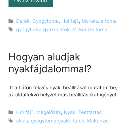
Olvass tovább
Kategória
Derék
,
Gyógytorna
,
Hol fáj?
,
McKenzie torna
Címkék
gyógytorna gyakorlatok
,
McKenzie torna
Hogyan aludjak
nyakfájdalommal?
Itt a háton fekvés nyaki beállítását mutatom be,
az oldalfekvő helyzet más beállításokat igényel.
Kategória
Hol fáj?
,
Megelőzés
,
Nyak
,
Testtartás
Címkék
alvás
,
gyógytorna gyakorlatok
,
McKenzie