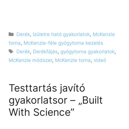
Kategória
Derék
,
Izületre ható gyakorlatok
,
McKenzie
torna
,
McKenzie-féle gyógytorna kezelés
Címkék
Derék
,
Derékfájás
,
gyógytorna gyakorlatok
,
McKenzie módszer
,
McKenzie torna
,
videó
Testtartás javító
gyakorlatsor – „Built
With Science”