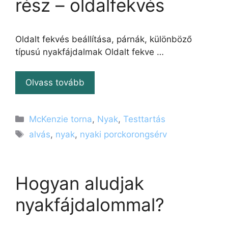
rész – oldalfekvés
Oldalt fekvés beállítása, párnák, különböző
típusú nyakfájdalmak Oldalt fekve …
Olvass tovább
Kategória
McKenzie torna
,
Nyak
,
Testtartás
Címkék
alvás
,
nyak
,
nyaki porckorongsérv
Hogyan aludjak
nyakfájdalommal?