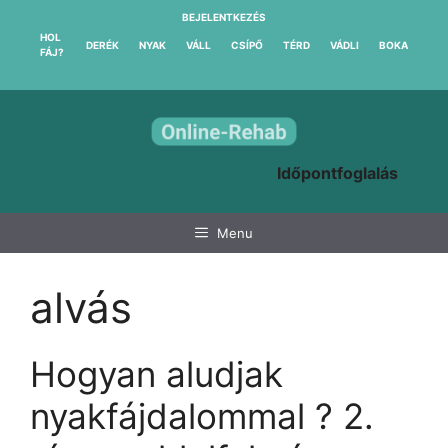
Kilépés
BEJELENTKEZÉS
a
HOL
DERÉK
NYAK
VÁLL
CSÍPŐ
TÉRD
VÁDLI
BOKA
FÁJ?
tartalomba
Időpontfoglalás
Menu
alvás
Hogyan aludjak
nyakfájdalommal ? 2.