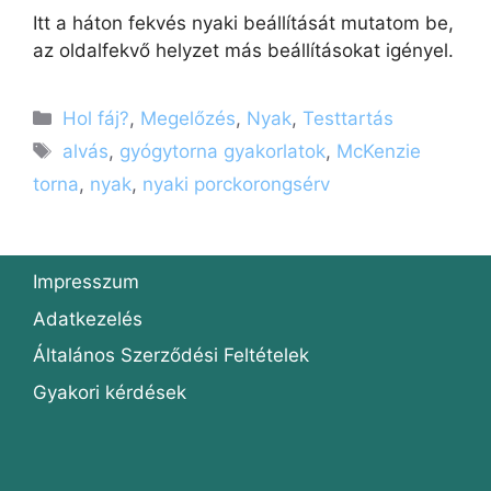
Itt a háton fekvés nyaki beállítását mutatom be,
az oldalfekvő helyzet más beállításokat igényel.
Kategória
Hol fáj?
,
Megelőzés
,
Nyak
,
Testtartás
Címkék
alvás
,
gyógytorna gyakorlatok
,
McKenzie
torna
,
nyak
,
nyaki porckorongsérv
Impresszum
Adatkezelés
Általános Szerződési Feltételek
Gyakori kérdések