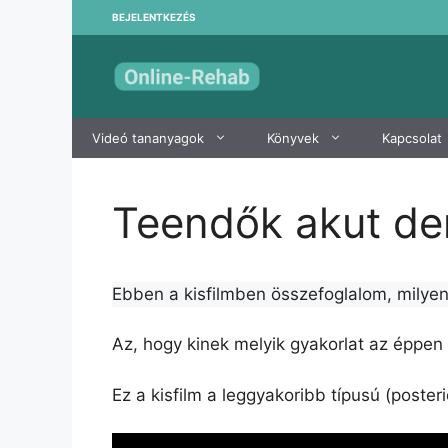
Kilépés
BEJELENTKEZÉS
a
tartalomba
Videó tananyagok
Könyvek
Kapcsolat
Teendők akut de
Ebben a kisfilmben összefoglalom, milyen
Az, hogy kinek melyik gyakorlat az éppen
Ez a kisfilm a leggyakoribb típusú (poste