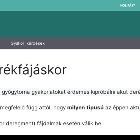
HOL FÁJ?
Gyakori kérdések
rékfájáskor
 gyógytorna gyakorlatokat érdemes kipróbálni akut der
 megfelelő függ attól, hogy
milyen
típusú
az éppen aktu
rior deregment) fájdalmak esetén válik be.