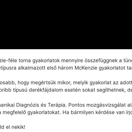
e-féle torna gyakorlatok mennyire összefüggnek a tüne
típusra alkalmazott első három McKenzie gyakorlatot ta
osabb, hogy megértsük mikor, melyik gyakorlat az adott
oribb típusú derékfájdalom esetén sokat segíthetnek, d
nikai Diagnózis és Terápia. Pontos mozgásvizsgálat ala
megfelelő gyakorlatokat. Ha bármilyen kérdése van írj
ld el nekik!