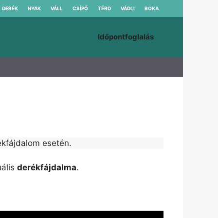
DERÉK
NYAK
VÁLL
CSÍPŐ
TÉRD
VÁDLI
BOKA
Időpontfoglalás
ékfájdalom esetén.
ális
derékfájdalma
.