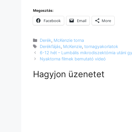
Megosztás:
Facebook
Email
More
Kategória
Derék
,
McKenzie torna
Címkék
Derékfájás
,
McKenzie
,
tornagyakorlatok
6-12 hét – Lumbális mikrodiszektómia utáni g
Nyaktorna filmek bemutató videó
Hagyjon üzenetet