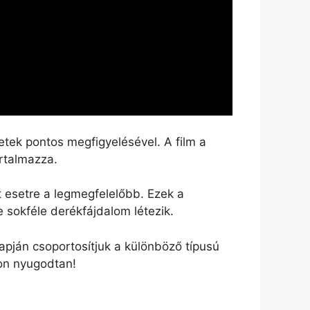
tek pontos megfigyelésével. A film a
rtalmazza.
 esetre a legmegfelelőbb. Ezek a
e sokféle derékfájdalom létezik.
pján csoportosítjuk a különböző típusú
on nyugodtan!