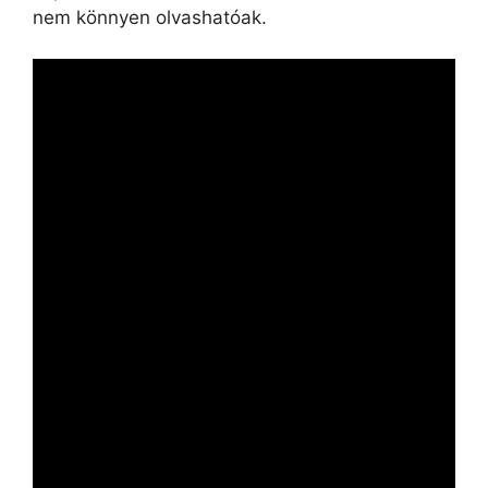
nem könnyen olvashatóak.