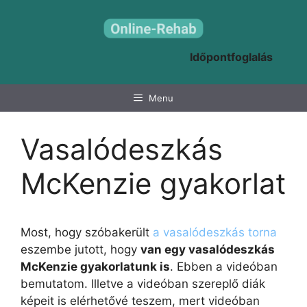
Kilépés
a
tartalomba
Időpontfoglalás
Menu
Vasalódeszkás
McKenzie gyakorlat
Most, hogy szóbakerült
a vasalódeszkás torna
eszembe jutott, hogy
van egy vasalódeszkás
McKenzie gyakorlatunk is
. Ebben a videóban
bemutatom. Illetve a videóban szereplő diák
képeit is elérhetővé teszem, mert videóban