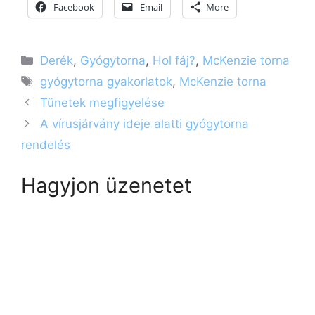
Facebook
Email
More
Kategória
Derék
,
Gyógytorna
,
Hol fáj?
,
McKenzie torna
Címkék
gyógytorna gyakorlatok
,
McKenzie torna
Tünetek megfigyelése
A vírusjárvány ideje alatti gyógytorna
rendelés
Hagyjon üzenetet