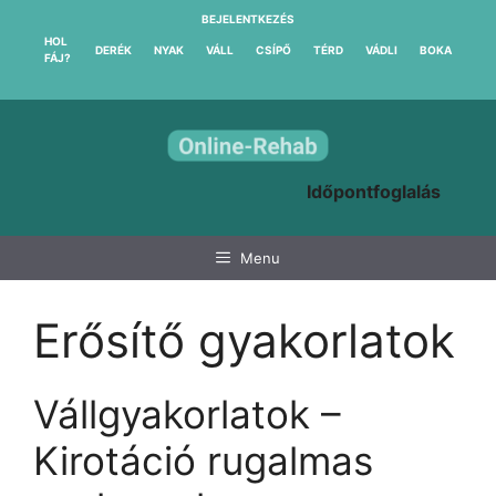
Kilépés
BEJELENTKEZÉS
a
HOL
DERÉK
NYAK
VÁLL
CSÍPŐ
TÉRD
VÁDLI
BOKA
FÁJ?
tartalomba
Időpontfoglalás
Menu
Erősítő gyakorlatok
Vállgyakorlatok –
Kirotáció rugalmas