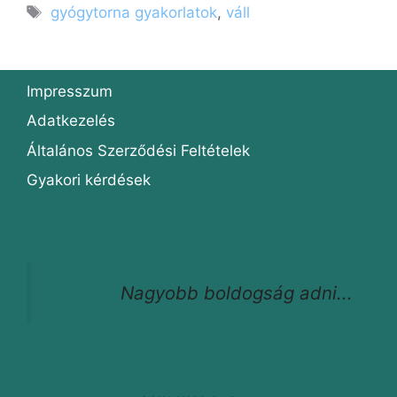
Címkék
gyógytorna gyakorlatok
,
váll
Impresszum
Adatkezelés
Általános Szerződési Feltételek
Gyakori kérdések
Nagyobb boldogság adni...