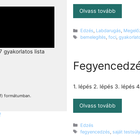
Olvass tovább
Kategória
Edzés
,
Labdarugás
,
Megelő
Címkék
bemelegítés
,
foci
,
gyakorlat
7 gyakorlatos lista
Fegyencedzés
1. lépés 2. lépés 3. lépés 4
f) formátumban.
Olvass tovább
f
Kategória
Edzés
Címkék
fegyencedzés
,
saját testsú