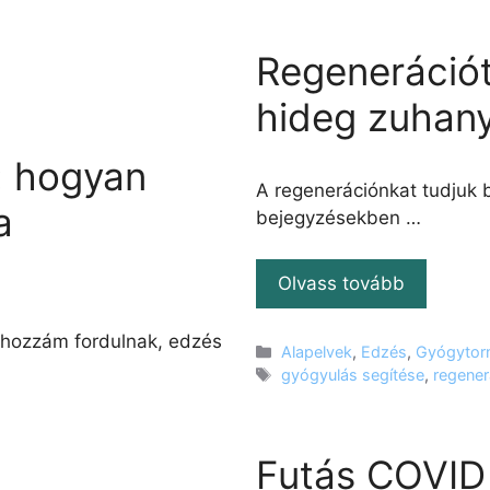
Regenerációt
hideg zuhan
: hogyan
A regenerációnkat tudjuk 
a
bejegyzésekben …
Olvass tovább
 hozzám fordulnak, edzés
Kategória
Alapelvek
,
Edzés
,
Gyógytor
Címkék
gyógyulás segítése
,
regener
Futás COVID