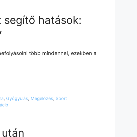
 segítő hatások:
y
befolyásolni több mindennel, ezekben a
na
,
Gyógyulás
,
Megelőzés
,
Sport
áció
 után