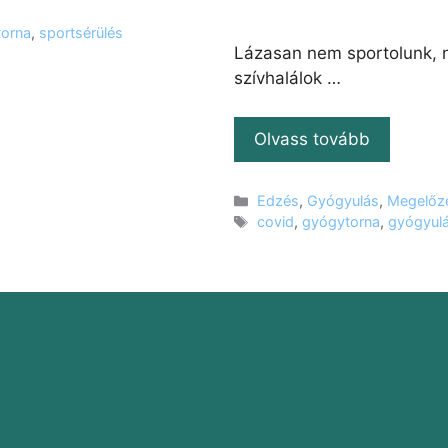
orna
,
sportsérülés
Lázasan nem sportolunk, n
szívhalálok …
Olvass tovább
Kategória
Edzés
,
Gyógyulás
,
Megelőz
Címkék
covid
,
gyógytorna
,
gyógyul