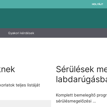
HOL FÁJ?
Gyakori kérdések
knek
Sérülések m
labdarúgásb
orlatok teljes listáját
Komplett bemelegítő prog
sérülésmegelőzési …