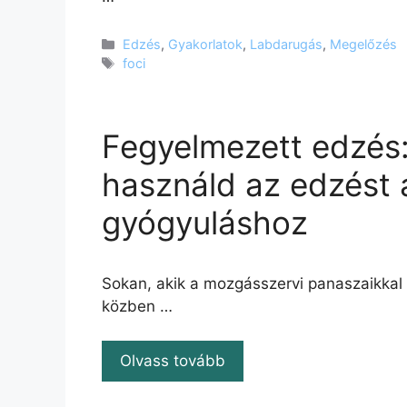
Kategória
Edzés
,
Gyakorlatok
,
Labdarugás
,
Megelőzés
Címkék
foci
Fegyelmezett edzés
használd az edzést 
gyógyuláshoz
Sokan, akik a mozgásszervi panaszaikkal
közben …
Olvass tovább