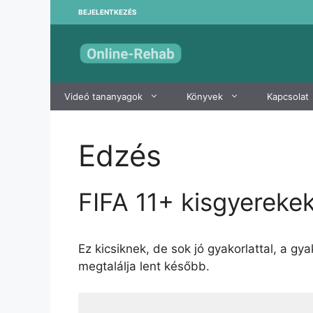
Kilépés
BEJELENTKEZÉS
a
tartalomba
Videó tananyagok
Könyvek
Kapcsolat
Edzés
FIFA 11+ kisgyereke
Ez kicsiknek, de sok jó gyakorlattal, a gyak
megtalálja lent később.