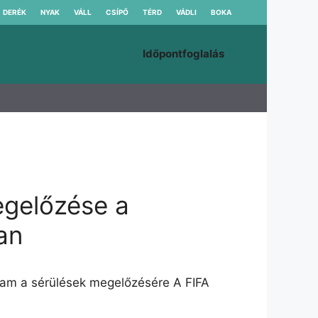
DERÉK
NYAK
VÁLL
CSÍPŐ
TÉRD
VÁDLI
BOKA
Időpontfoglalás
egelőzése a
an
ram a sérülések megelőzésére A FIFA