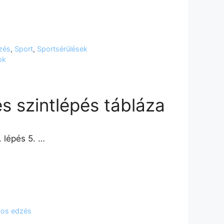
zés
,
Sport
,
Sportsérülések
ok
 szintlépés tábláza
. lépés 5. …
lyos edzés