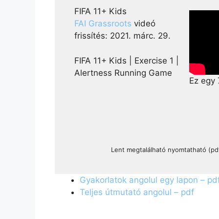
FIFA 11+ Kids
FAI Grassroots
videó
frissítés: 2021. márc. 29.
FIFA 11+ Kids | Exercise 1 |
Alertness Running Game
Ez egy 
Lent megtalálható nyomtatható (pd
Gyakorlatok angolul egy lapon – pd
Teljes útmutató angolul – pdf
…