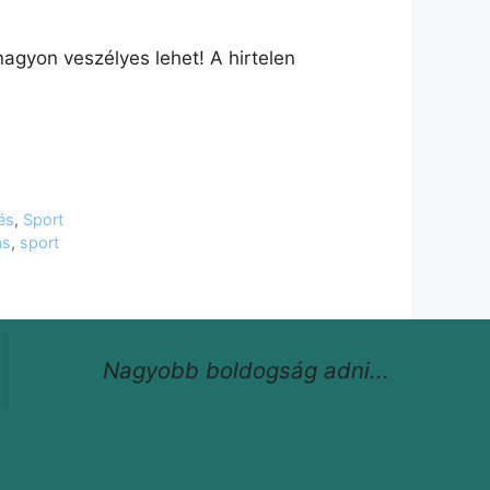
agyon veszélyes lehet! A hirtelen
és
,
Sport
ás
,
sport
Nagyobb boldogság adni...