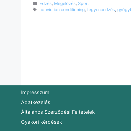
Kategória
Edzés
,
Megelőzés
,
Sport
Címkék
conviction conditioning
,
fegyencedzés
,
gyógyt
Impresszum
Adatkezelés
Általános Szerződési Feltételek
Gyakori kérdések