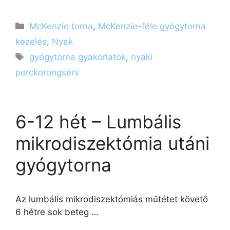
Kategória
McKenzie torna
,
McKenzie-féle gyógytorna
kezelés
,
Nyak
Címkék
gyógytorna gyakorlatok
,
nyaki
porckorongsérv
6-12 hét – Lumbális
mikrodiszektómia utáni
gyógytorna
Az lumbális mikrodiszektómiás műtétet követő
6 hétre sok beteg …