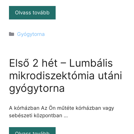
Olvass tovább
Kategória
Gyógytorna
Első 2 hét – Lumbális
mikrodiszektómia utáni
gyógytorna
A kórházban Az Ön műtéte kórházban vagy
sebészeti központban …
Olvass tovább