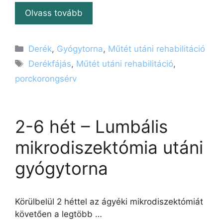
Olvass tovább
Kategória
Derék
,
Gyógytorna
,
Műtét utáni rehabilitáció
Címkék
Derékfájás
,
Műtét utáni rehabilitáció
,
porckorongsérv
2-6 hét – Lumbális
mikrodiszektómia utáni
gyógytorna
Körülbelül 2 héttel az ágyéki mikrodiszektómiát
követően a legtöbb …