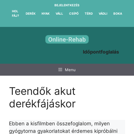
Kilépés
BEJELENTKEZÉS
a
HOL
DERÉK
NYAK
VÁLL
CSÍPŐ
TÉRD
VÁDLI
BOKA
FÁJ?
tartalomba
Időpontfoglalás
Menu
Teendők akut
derékfájáskor
Ebben a kisfilmben összefoglalom, milyen
gyógytorna gyakorlatokat érdemes kipróbálni