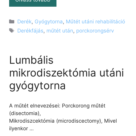
Kategória
Derék
,
Gyógytorna
,
Műtét utáni rehabilitáció
Címkék
Derékfájás
,
műtét után
,
porckorongsérv
Lumbális
mikrodiszektómia utáni
gyógytorna
A műtét elnevezései: Porckorong műtét
(disectomia),
Mikrodiszcektómia (microdiscectomy), Mivel
ilyenkor …