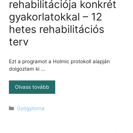
rehabilitációja konkrét
gyakorlatokkal – 12
hetes rehabilitációs
terv
Ezt a programot a Holmic protokoll alapján
dolgoztam ki …
Olvass tovább
Kategória
Gyógytorna