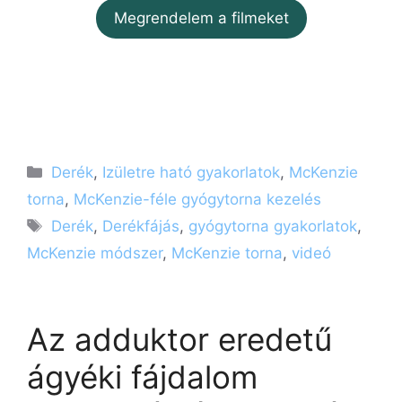
Megrendelem a filmeket
Kategória
Derék
,
Izületre ható gyakorlatok
,
McKenzie
torna
,
McKenzie-féle gyógytorna kezelés
Címkék
Derék
,
Derékfájás
,
gyógytorna gyakorlatok
,
McKenzie módszer
,
McKenzie torna
,
videó
Az adduktor eredetű
ágyéki fájdalom