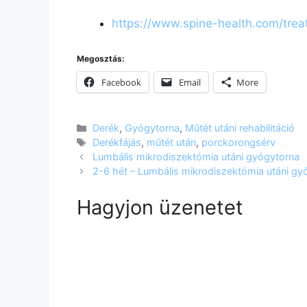
https://www.spine-health.com/tre
Megosztás:
Facebook
Email
More
Kategória
Derék
,
Gyógytorna
,
Műtét utáni rehabilitáció
Címkék
Derékfájás
,
műtét után
,
porckorongsérv
Lumbális mikrodiszektómia utáni gyógytorna
2-6 hét – Lumbális mikrodiszektómia utáni gy
Hagyjon üzenetet