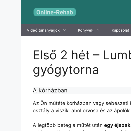
Kilépés
a
tartalomba
Videó tananyagok
Könyvek
Kapcsolat
Első 2 hét – Lum
gyógytorna
A kórházban
Az Ön műtéte kórházban vagy sebészeti kö
osztályra viszik, ahol orvosa és az ápolók
A legtöbb beteg a műtét után
egy éjszak