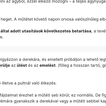
lni az ágyból, ezzel elkezd mozogni – a teljes ágynyuga
i heget. A műtétet követő napon orvosa valószínűleg elb
által adott utasítások következetes betartása
, a tev
e.
vigyázzon a derekára, és emellett próbáljon a lehető l
erülje
az
ülést
és az
emelést
. (főleg a hosszan tartó, 
lletve a pultnál való étkezés.
jdalmat érezhet a műtéti seb körül; ez normális. De fig
lémára gyanakszik a derekával vagy a műtéti sebbel kapc