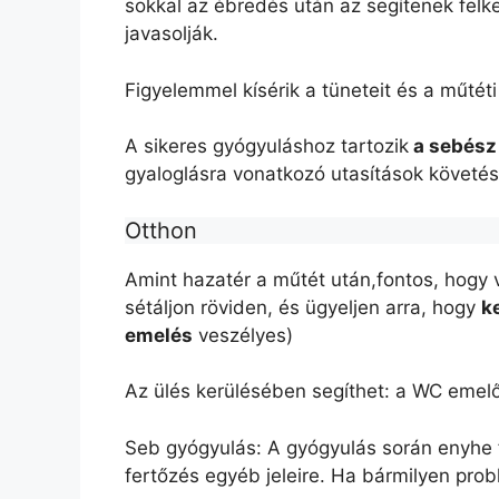
sokkal az ébredés után az segítenek felke
javasolják.
Figyelemmel kísérik a tüneteit és a műtét
A sikeres gyógyuláshoz tartozik
a sebész 
gyaloglásra vonatkozó utasítások követés
Otthon
Amint hazatér a műtét után,fontos, hogy 
sétáljon röviden, és ügyeljen arra, hogy
k
emelés
veszélyes)
Az ülés kerülésében segíthet: a WC emelő i
Seb gyógyulás: A gyógyulás során enyhe fá
fertőzés egyéb jeleire. Ha bármilyen prob