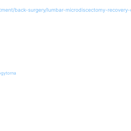
atment/back-surgery/lumbar-microdiscectomy-recovery
ógytorna