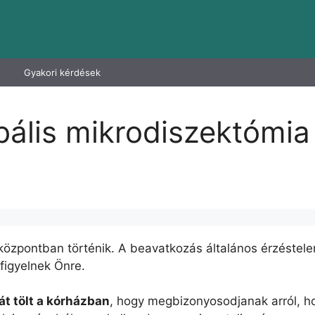
Gyakori kérdések
bális mikrodiszektómia
zpontban történik. A beavatkozás általános érzéstelen
 figyelnek Önre.
át tölt a kórházban
, hogy megbizonyosodjanak arról, ho