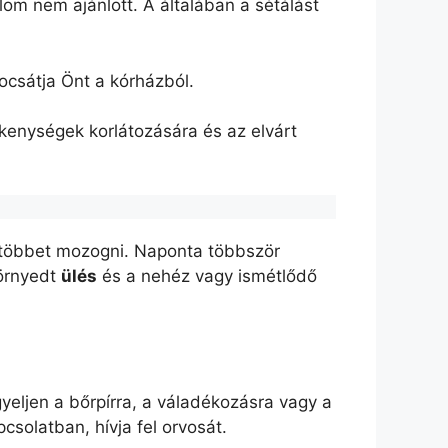
lom nem ajánlott. A általában a sétálást
ocsátja Önt a kórházból.
ékenységek korlátozására és az elvárt
egtöbbet mozogni. Naponta többször
görnyedt
ülés
és a nehéz vagy ismétlődő
yeljen a bőrpírra, a váladékozásra vagy a
solatban, hívja fel orvosát.