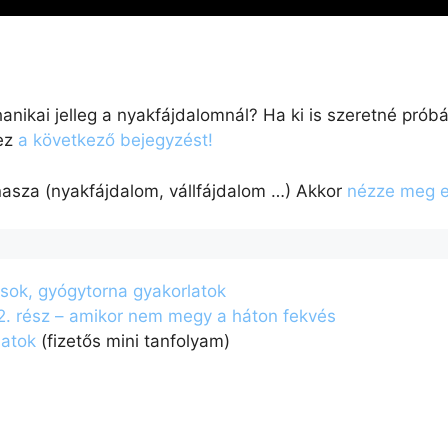
anikai jelleg a nyakfájdalomnál? Ha ki is szeretné próbá
hez
a következő bejegyzést!
nasza (nyakfájdalom, vállfájdalom …) Akkor
nézze meg e
sok, gyógytorna gyakorlatok
. rész – amikor nem megy a háton fekvés
latok
(fizetős mini tanfolyam)