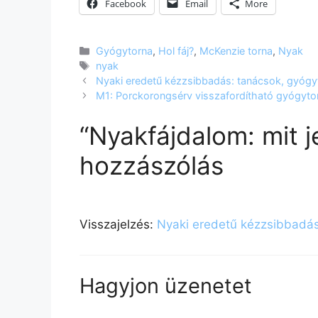
Facebook
Email
More
Kategória
Gyógytorna
,
Hol fáj?
,
McKenzie torna
,
Nyak
Címkék
nyak
Nyaki eredetű kézzsibbadás: tanácsok, gyógy
M1: Porckorongsérv visszafordítható gyógyto
“Nyakfájdalom: mit j
hozzászólás
Visszajelzés:
Nyaki eredetű kézzsibbadás
Hagyjon üzenetet