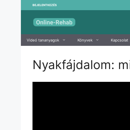
Kilépés
BEJELENTKEZÉS
a
tartalomba
Videó tananyagok
Könyvek
Kapcsolat
Nyakfájdalom: mit