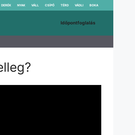
DERÉK
NYAK
VÁLL
CSÍPŐ
TÉRD
VÁDLI
BOKA
Időpontfoglalás
elleg?