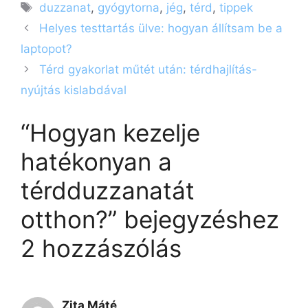
Címkék
duzzanat
,
gyógytorna
,
jég
,
térd
,
tippek
Helyes testtartás ülve: hogyan állítsam be a
laptopot?
Térd gyakorlat műtét után: térdhajlítás-
nyújtás kislabdával
“Hogyan kezelje
hatékonyan a
térdduzzanatát
otthon?” bejegyzéshez
2 hozzászólás
Zita Máté