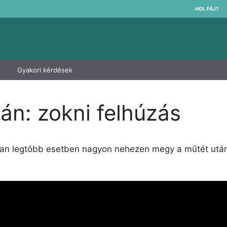
HOL FÁJ?
Gyakori kérdések
tán: zokni felhúzás
lóan legtöbb esetben nagyon nehezen megy a műtét utá