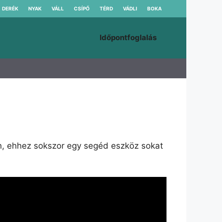
DERÉK
NYAK
VÁLL
CSÍPŐ
TÉRD
VÁDLI
BOKA
Időpontfoglalás
n, ehhez sokszor egy segéd eszköz sokat