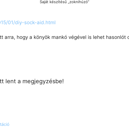
Saját készítésű „zoknihúzó”
2015/01/diy-sock-aid.html
tt arra, hogy a könyök mankó végével is lehet hasonlót c
itt lent a megjegyzésbe!
itáció