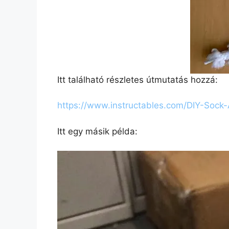
Itt található részletes útmutatás hozzá:
https://www.instructables.com/DIY-Sock-
Itt egy másik példa: