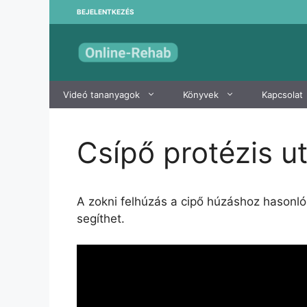
Kilépés
BEJELENTKEZÉS
a
tartalomba
Videó tananyagok
Könyvek
Kapcsolat
Csípő protézis u
A zokni felhúzás a cipő húzáshoz hason
segíthet.