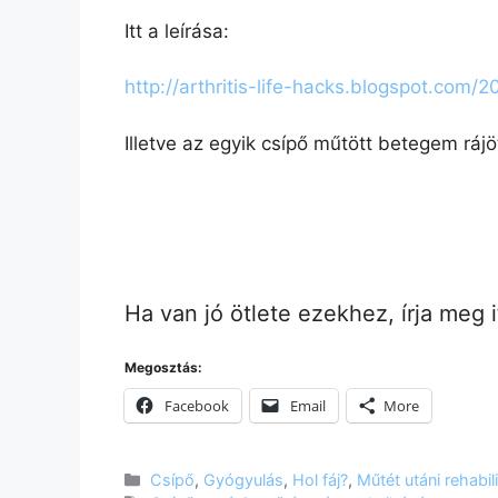
Itt a leírása:
http://arthritis-life-hacks.blogspot.com/
Illetve az egyik csípő műtött betegem rájö
Ha van jó ötlete ezekhez, írja meg 
Megosztás:
Facebook
Email
More
Kategória
Csípő
,
Gyógyulás
,
Hol fáj?
,
Műtét utáni rehabil