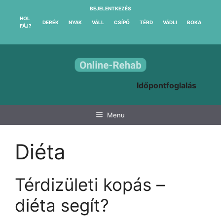
Kilépés
BEJELENTKEZÉS
a
HOL
DERÉK
NYAK
VÁLL
CSÍPŐ
TÉRD
VÁDLI
BOKA
FÁJ?
tartalomba
Időpontfoglalás
Menu
Diéta
Térdizületi kopás –
diéta segít?