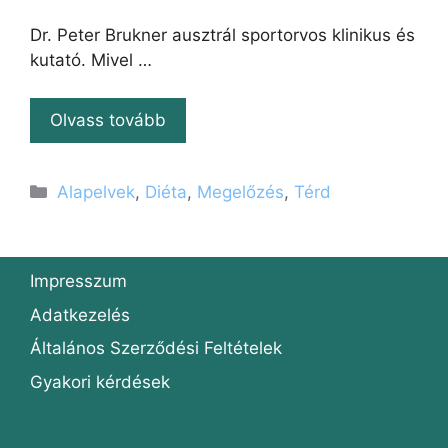
Dr. Peter Brukner ausztrál sportorvos klinikus és
kutató. Mivel …
Olvass tovább
Kategória
Alapelvek
,
Diéta
,
Megelőzés
,
Térd
Impresszum
Adatkezelés
Általános Szerződési Feltételek
Gyakori kérdések