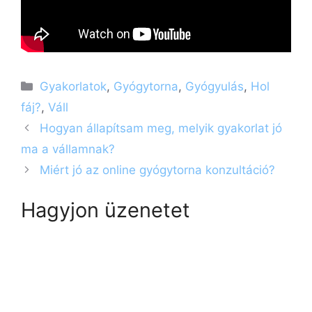
Kategória
Gyakorlatok
,
Gyógytorna
,
Gyógyulás
,
Hol
fáj?
,
Váll
Hogyan állapítsam meg, melyik gyakorlat jó
ma a vállamnak?
Miért jó az online gyógytorna konzultáció?
Hagyjon üzenetet