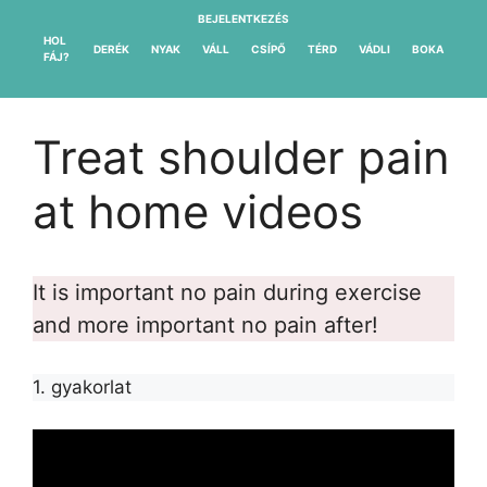
Kilépés
BEJELENTKEZÉS
a
HOL
DERÉK
NYAK
VÁLL
CSÍPŐ
TÉRD
VÁDLI
BOKA
FÁJ?
tartalomba
Treat shoulder pain
at home videos
It is important no pain during exercise
and more important no pain after!
1. gyakorlat