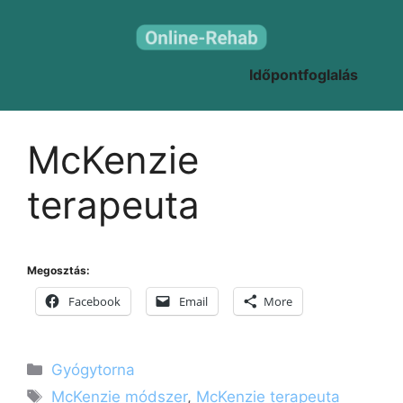
Kilépés
a
tartalomba
Időpontfoglalás
McKenzie
terapeuta
Megosztás:
Facebook
Email
More
Kategória
Gyógytorna
Címkék
McKenzie módszer
,
McKenzie terapeuta